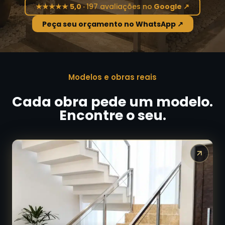
★
★
★
★
★
5,0 ·
197 avaliações no
Google ↗
Peça seu orçamento no WhatsApp ↗
Modelos e obras reais
Cada obra pede um modelo.
Encontre o seu.