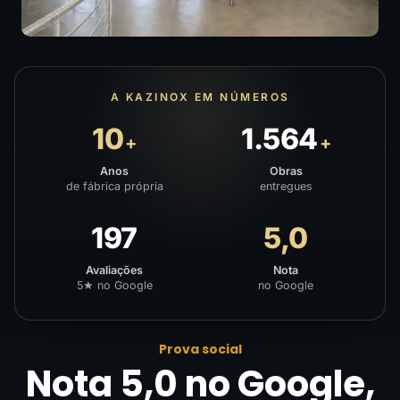
A KAZINOX EM NÚMEROS
10
1.564
+
+
Anos
Obras
de fábrica própria
entregues
197
5,0
Avaliações
Nota
5★ no Google
no Google
Prova social
Nota 5,0 no Google,