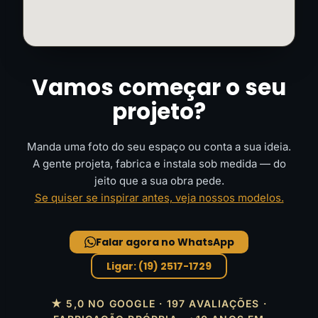
Vamos começar o seu
projeto?
Manda uma foto do seu espaço ou conta a sua ideia.
A gente projeta, fabrica e instala sob medida — do
jeito que a sua obra pede.
Se quiser se inspirar antes, veja nossos modelos.
Falar agora no WhatsApp
Ligar: (19) 2517-1729
★ 5,0 NO GOOGLE · 197 AVALIAÇÕES ·