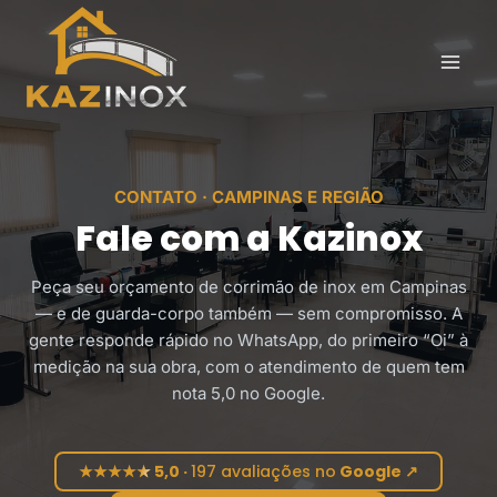
Pular
para
o
Conteúdo
CONTATO · CAMPINAS E REGIÃO
Fale com a Kazinox
Peça seu orçamento de corrimão de inox em Campinas
— e de guarda-corpo também — sem compromisso. A
gente responde rápido no WhatsApp, do primeiro “Oi” à
medição na sua obra, com o atendimento de quem tem
nota 5,0 no Google.
★
★
★★★★★
★
★
★
5,0 ·
197 avaliações no
Google ↗