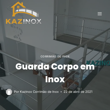
Pular
para
o
Conteúdo
CORRIMÃO DE INOX
Guarda Corpo em
Inox
Por
Kazinox Corrimão de Inox
22 de abril de 2021