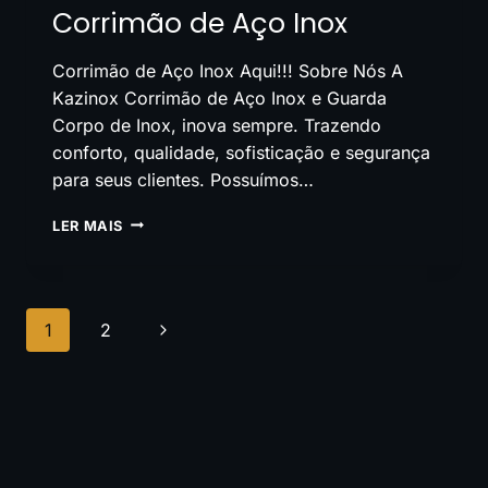
Corrimão de Aço Inox
Corrimão de Aço Inox Aqui!!! Sobre Nós A
Kazinox Corrimão de Aço Inox e Guarda
Corpo de Inox, inova sempre. Trazendo
conforto, qualidade, sofisticação e segurança
para seus clientes. Possuímos…
CORRIMÃO
LER MAIS
DE
AÇO
INOX
Navegação
Página
1
2
da
Seguinte
Página