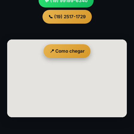
💬 (19) 99199-6340
📞 (19) 2517-1729
📍 Como chegar