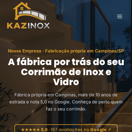
Pular
para
o
Conteúdo
Nossa Empresa · Fabricação própria em Campinas/SP
A fábrica por trás do seu
Corrimão de Inox e
Vidro
Fábrica própria em Campinas, mais de 10 anos de
estrada e nota 5,0 no Google. Conheça de perto quem
faz o seu corrimão.
★
★★★★★
★
★
★
★
5,0 ·
197 avaliações no
Google ↗