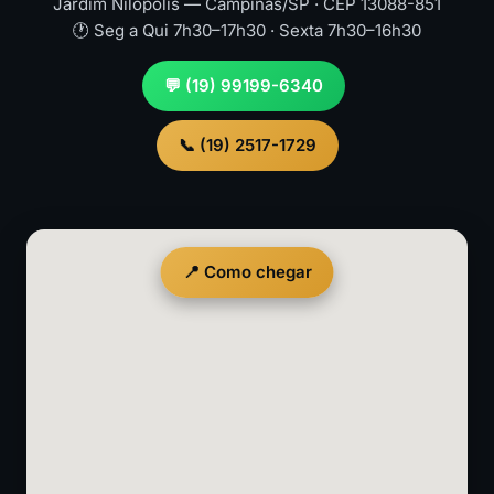
Jardim Nilópolis — Campinas/SP · CEP 13088-851
🕐 Seg a Qui 7h30–17h30 · Sexta 7h30–16h30
💬 (19) 99199-6340
📞 (19) 2517-1729
📍 Como chegar