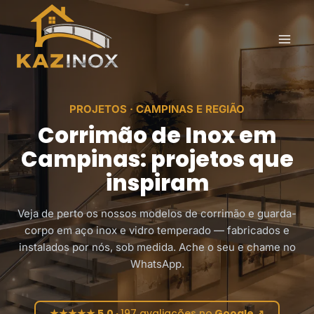
Pular
para
o
Conteúdo
PROJETOS · CAMPINAS E REGIÃO
Corrimão de Inox em
Campinas: projetos que
inspiram
Veja de perto os nossos modelos de corrimão e guarda-
corpo em aço inox e vidro temperado — fabricados e
instalados por nós, sob medida. Ache o seu e chame no
WhatsApp.
★
★
★
★
★
5,0 ·
197 avaliações no
Google ↗