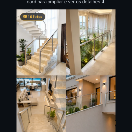
card para ampliar e ver os detalhes
⬇
📷 10 fotos